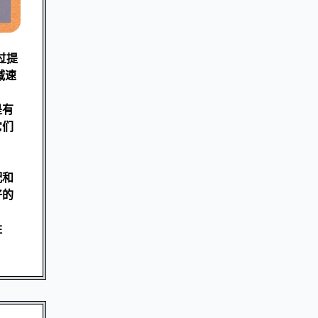
过提
减速
是有
它们
配和
好的
胜