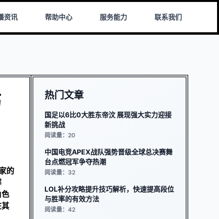
播资讯
帮助中心
服务能力
联系我们
热门文章
巧
国足以6比0大胜东帝汶 展现强大实力迎接
新挑战
阅读量：20
中国电竞APEX战队强势晋级全球总决赛舞
台点燃冠军争夺热潮
家的
阅读量：32
解
LOL补分攻略提升技巧解析，快速提高段位
角色
与胜率的有效方法
在其
阅读量：42