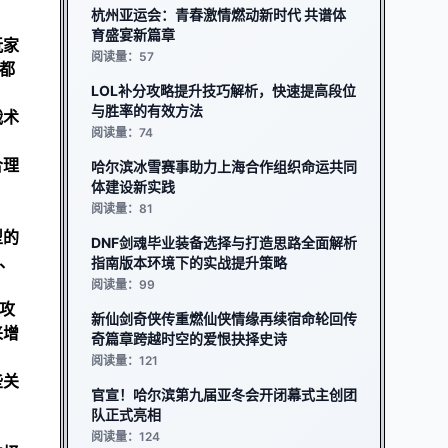
杭州亚运会：青春激情燃动新时代 共谱体
育盛宴新篇章
玩家
阅读量：57
都
LOL补分攻略提升技巧解析，快速提高段位
与胜率的有效方法
战术
阅读量：74
合理
哈尔滨冰雪赛事助力上海合作组织命运共同
体建设新实践
阅读量：81
型的
DNF剑魂毕业装备选择与打造思路全面解析
、
指南版本环境下的实战提升策略
阅读量：99
攻
新仙剑奇侠传重燃仙侠情缘再续宿命轮回传
来增
奇篇章跨越时空的爱恨抉择史诗
阅读量：121
些关
官宣！哈尔滨第九届亚冬会开闭幕式主创团
队正式亮相
阅读量：124