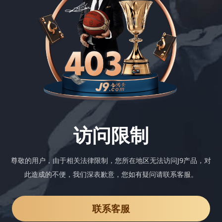
访问限制
尊敬的用户，由于相关法律限制，您所在地区无法访问J9产品，对
此造成的不便，我们深表歉意，您如有疑问请联系客服。
联系客服