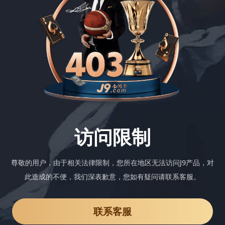
访问限制
尊敬的用户，由于相关法律限制，您所在地区无法访问J9产品，对
此造成的不便，我们深表歉意，您如有疑问请联系客服。
联系客服