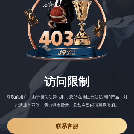
访问限制
尊敬的用户，由于相关法律限制，您所在地区无法访问J9产品，对
此造成的不便，我们深表歉意，您如有疑问请联系客服。
联系客服