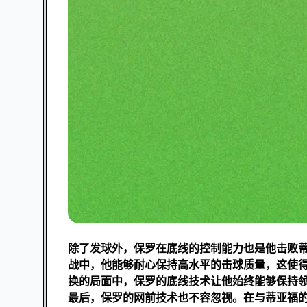
除了发球外，保罗在底线的控制能力也是他击败
战中，他能够耐心保持高水平的击球质量，这使
换的局面中，保罗的底线技术让他始终能够保持
最后，保罗的网前技术也不容忽视。在与蒂亚福