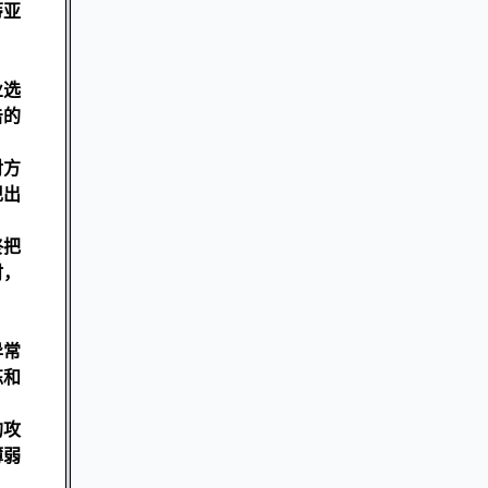
蒂亚
业选
击的
对方
现出
终把
时，
异常
练和
的攻
薄弱