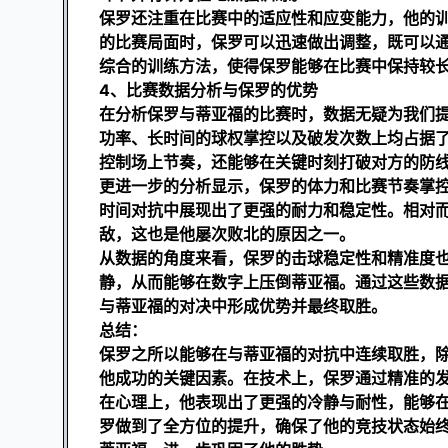
保罗还注重在比赛中的适应性和应变能力，他的
的比赛局面时，保罗可以迅速做出调整，既可以
综合的训练方法，使得保罗能够在比赛中保持较
4、比赛数据分析与保罗的优势
在分析保罗与蒂亚福的比赛时，数据无疑为我们
功率、长时间的球权掌控以及破发次数上均占据
控制场上节奏，还能够在关键时刻打破对方的防
更进一步的分析显示，保罗的体力和比赛节奏掌
时间对抗中展现出了更强的耐力和稳定性。相对
敌，这也是他屡次败北的原因之一。
从数据的角度来看，保罗的击球稳定性和精准度
静，从而能够在数字上压倒蒂亚福。通过这些数
与蒂亚福的对决中形成优势并最终取胜。
总结：
保罗之所以能够在与蒂亚福的对抗中连续取胜，
他成功的关键因素。在技术上，保罗通过精准的
在心理上，他表现出了更强的冷静与耐性，能够
罗做到了全方位的提升，确保了他的竞技状态始