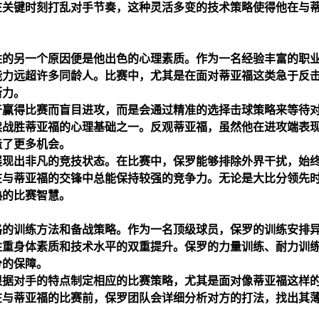
在关键时刻打乱对手节奏，这种灵活多变的技术策略使得他在与
胜的另一个原因便是他出色的心理素质。作为一名经验丰富的职
能力远超许多同龄人。比赛中，尤其是在面对蒂亚福这类急于反
断力。
于赢得比赛而盲目进攻，而是会通过精准的选择击球策略来等待
续战胜蒂亚福的心理基础之一。反观蒂亚福，虽然他在进攻端表
造了更多机会。
展现出非凡的竞技状态。在比赛中，保罗能够排除外界干扰，始
在与蒂亚福的交锋中总能保持较强的竞争力。无论是大比分领先
熟的比赛智慧。
格的训练方法和备战策略。作为一名顶级球员，保罗的训练安排
注重身体素质和技术水平的双重提升。保罗的力量训练、耐力训
分的保障。
根据对手的特点制定相应的比赛策略，尤其是面对像蒂亚福这样
在与蒂亚福的比赛前，保罗团队会详细分析对方的打法，找出其