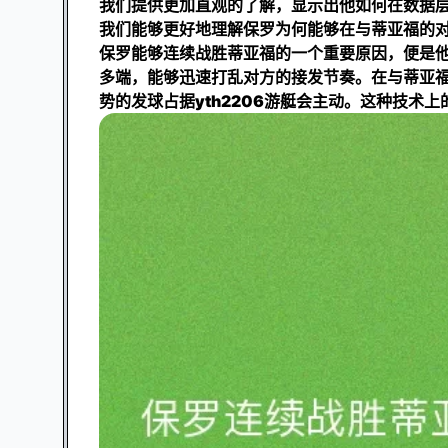
我们提供更加直观的了解，显示出他如何在数据
我们能够更好地理解保罗为何能够在与蒂亚福的
保罗能够连续战胜蒂亚福的一个重要原因，便是
多端，能够迅速打乱对方的接发节奏。在与蒂亚
势的发球占据
yth2206游艇会
主动。这种技术上