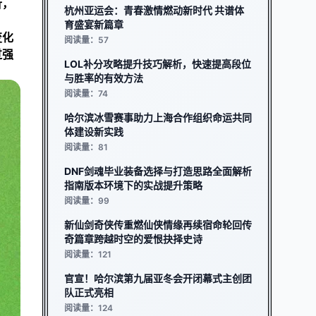
析，
杭州亚运会：青春激情燃动新时代 共谱体
育盛宴新篇章
变化
阅读量：57
过强
LOL补分攻略提升技巧解析，快速提高段位
与胜率的有效方法
阅读量：74
哈尔滨冰雪赛事助力上海合作组织命运共同
体建设新实践
阅读量：81
DNF剑魂毕业装备选择与打造思路全面解析
指南版本环境下的实战提升策略
阅读量：99
新仙剑奇侠传重燃仙侠情缘再续宿命轮回传
奇篇章跨越时空的爱恨抉择史诗
阅读量：121
官宣！哈尔滨第九届亚冬会开闭幕式主创团
队正式亮相
阅读量：124